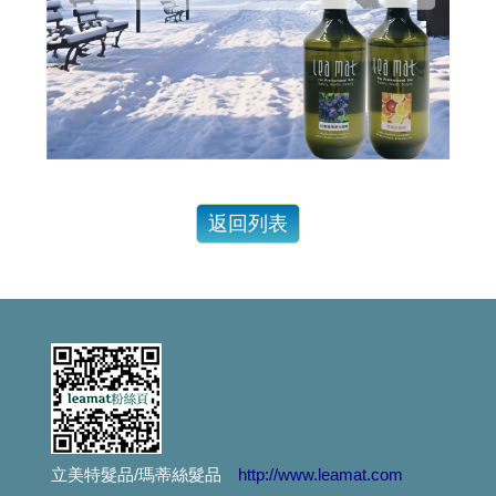
滿頭屑, 臭味不堪,常戴安全帽的人,頭皮要抗菌喔....
染髮過敏怎麼辦? 噴這個就對了
產後掉髮用這個就對了...
想要漂亮不想頭皮過敏,燙染請用這個
就算在睡覺極光也在幫妳護髮---極光體驗
更年期的姐姐妹妹們, 排水孔若被掉下來的頭髮阻塞了, 推薦用這瓶
無矽靈洗髮精比較好嗎?不一定...如果你容易流汗不出油,少用...
立美特髮品/瑪蒂絲髮品
http://www.leamat.com