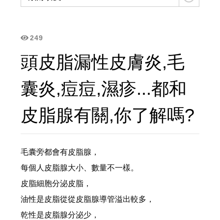
立美特免沖洗護髮親民版...MCT一點靈上市了！
頭皮,頭髮有問題要諮詢,請用line
249
網站選單改版...之後頭皮/頭髮問題探討改到...
頭皮脂漏性皮膚炎,毛
頭皮屑沒那麼簡單? 大小,形狀,顏色不同,形成皮屑的原因就不同,所已不是頭皮屑就洗抗屑洗髮精的
囊炎,痘痘,濕疹...都和
雖然遺傳決定了頭皮和頭髮的特性，但洗護可以幫頭皮做很多事....
皮脂腺有關,你了解嗎?
有聽過【染髮會愈染愈白】的傳說嗎？用雙氧淨化噴霧,逆轉...
毛囊旁都會有皮脂腺，
「洗髮最重要的就是要把頭皮洗乾淨！」 但事實是70%的頭皮問題是洗出來的...
每個人皮脂腺大小、數量不一樣。
夏天頭皮有三大問題：流汗多、出油多、容易有頭臭味，流汗多要怎麼選洗髮精?
皮脂細胞分泌皮脂，
油性是皮脂從從皮脂腺導管溢出較多，
這種高溫， 頭髮曬傷是免不了的。都待冷氣房，頭髮也是乾燥脫水，記得用這個...避免毛躁乾澀
乾性是皮脂腺分泌少，