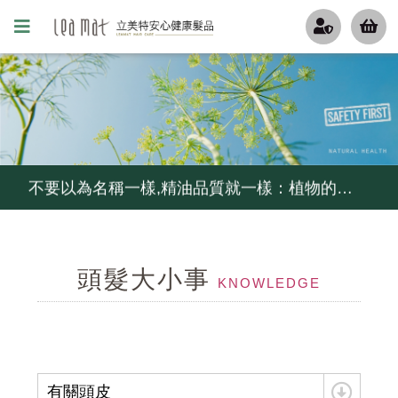
更年期的姐姐妹妹們, 排水孔若被掉下來的頭髮阻塞了, 推薦用這瓶
無矽靈洗髮精比較好嗎?不一定...如果你容易流汗不出油,少用...
不要以為名稱一樣,精油品質就一樣：植物的品種,產地,萃取方式,等級影響精油的品質, 冷鏈,儲存影響它的活性
炎炎夏日,高溫,高紫外線,頭皮環境惡化...給毛囊來段有氧,幫忙維持毛囊功能
頭髮大小事
控油不要暴力去油, 清爽不要刺激乾澀....就用茶樹控油組
KNOWLEDGE
細軟髮怕扁塌,夏天護髮怕油膩...試試MCT一點靈
毛囊甦活純露...解決毛囊縮小化...頭髮變細軟,變稀疏...
有關頭皮