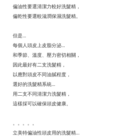
會員和非會員購買有差嗎？ 當然.....有差啊！
偏油性要選清潔力較好洗髮精，
偏乾性要選較滋潤保濕洗髮精。
『頭髮的哀嚎聲』 妳聽到了嗎？
為什麼要用頭皮水？ 頭皮出問題一般人認為用洗髮精就好了，但是...
但是...
每個人頭皮上皮脂分泌...
脂漏性皮膚炎、頭皮屑、頭皮癢、掉髮用甚麼洗髮精？....不管甚麼問題都要弄清楚以下問題
和季節、溫度、壓力密切相關，
因此最好有二支洗髮精，
要做出好的產品,原料好還不夠,還要這個條件才能做出好產品..
以應對頭皮不同油膩程度，
台灣的男人洗髮精真難買!!!高溫高濕度頭皮特別...
選好的洗髮精系統...
用二支不同清潔力洗髮精，
有人問：「頭皮長痘痘要用甚麼洗髮精？」...選洗髮精前要限做這件事....
這樣採可以確保頭皮健康。
人有三六九等百百種...一樣是茶樹精油.... 茶樹有來自澳洲、義大利... 一樣是茶樹精油....
。。。。。
茶樹洗髮精？ 那是使用的是紅茶還是綠茶？....
立美特偏油性頭皮用的洗髮精...