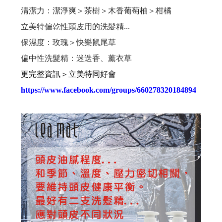
燙染髪過敏紅腫癢， 噴一下、噴一下、趕快噴噴噴...這個
清潔力：潔淨爽＞茶樹＞木香葡萄柚＞柑橘
立美特偏乾性頭皮用的洗髮精...
這麼好用的護髮品,設計師都這樣用....你用過嗎?
保濕度：玫瑰＞快樂鼠尾草
偏中性洗髮精：迷迭香、薰衣草
捲髮的人注意：你有機會獲得這個..讓捲度蓬鬆輕盈....
更完整資訊＞立美特同好會
減肥太急易甩頭髮...專家教你重點補充營養防掉髮
https://www.facebook.com/groups/660278320184894
漂亮的指甲彩繪,不想因洗頭而脫落,就用這個吧!
對不起,我們擋不住通膨怪獸....
最近頭皮好癢又有頭皮屑，怎麼辦？
想護髮,不想沾手,用這個就對了.輕輕一噴,受損髮頭髮得到救贖。。。
不只是摩洛哥油,還有夏威夷堅果油.酪梨油,小麥胚芽油....