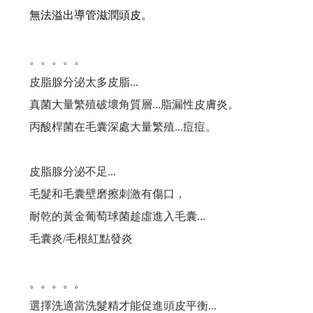
#新產品來了...高溫炎夏，又悶又熱讓人委靡不振， 使用#新的洗髮精，淨脂勁涼...
無法溢出導管滋潤頭皮。
洗髮最重要的是洗頭皮, 但洗過頭,洗太乾淨是個大災難!
。。。。。
雖然都是頭皮屑, 但卻長得不一樣, 改善頭皮屑,蔫弄清楚...你的皮屑是哪一種?
皮脂腺分泌太多皮脂...
真菌大量繁殖破壞角質層...脂漏性皮膚炎。
70%的頭皮問題是洗出來的,錯誤的洗髮精,錯誤的洗髮方式,讓頭皮失衡...
丙酸桿菌在毛囊深處大量繁殖...痘痘。
是什原因脂漏性皮膚炎?脂漏性皮膚炎原因很多,找出真正原因才能解決問題!
皮脂腺分泌不足...
洗髮精都可以在頭皮停留嗎？停留真的沒問題嗎？
毛髮和毛囊壁磨擦刺激有傷口，
耐乾的黃金葡萄球菌趁虛進入毛囊...
你知道臉部需要保濕，但你知道頭皮也需要做好保濕嗎？
毛囊炎/毛根紅點發炎
頭皮水少了酒精，效果少一半？這是真的嗎？
。。。。。
夯夯...最新的育毛梳上市
選擇洗適當洗髮精才能促進頭皮平衡...