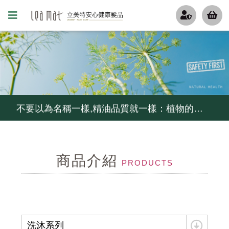
更年期的姐姐妹妹們, 排水孔若被掉下來的頭髮阻塞了, 推薦用這瓶
無矽靈洗髮精比較好嗎?不一定...如果你容易流汗不出油,少用...
不要以為名稱一樣,精油品質就一樣：植物的品種,產地,萃取方式,等級影響精油的品質, 冷鏈,儲存影響它的活性
炎炎夏日,高溫,高紫外線,頭皮環境惡化...給毛囊來段有氧,幫忙維持毛囊功能
商品介紹
控油不要暴力去油, 清爽不要刺激乾澀....就用茶樹控油組
PRODUCTS
細軟髮怕扁塌,夏天護髮怕油膩...試試MCT一點靈
毛囊甦活純露...解決毛囊縮小化...頭髮變細軟,變稀疏...
洗沐系列