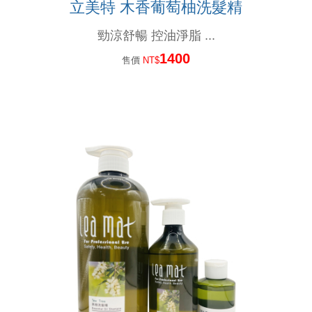
立美特 木香葡萄柚洗髮精
#新產品來了...高溫炎夏，又悶又熱讓人委靡不振， 使用#新的洗髮精，淨脂勁涼...
勁涼舒暢 控油淨脂 ...
洗髮最重要的是洗頭皮, 但洗過頭,洗太乾淨是個大災難!
1400
售價
NT$
雖然都是頭皮屑, 但卻長得不一樣, 改善頭皮屑,蔫弄清楚...你的皮屑是哪一種?
70%的頭皮問題是洗出來的,錯誤的洗髮精,錯誤的洗髮方式,讓頭皮失衡...
是什原因脂漏性皮膚炎?脂漏性皮膚炎原因很多,找出真正原因才能解決問題!
洗髮精都可以在頭皮停留嗎？停留真的沒問題嗎？
你知道臉部需要保濕，但你知道頭皮也需要做好保濕嗎？
頭皮水少了酒精，效果少一半？這是真的嗎？
夯夯...最新的育毛梳上市