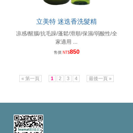
立美特 迷迭香洗髮精
凉感/醒腦/抗毛躁/蓬鬆/滑順/保濕/弱酸性/全
家適用 ...
850
售價
NT$
« 第一頁
1
2
3
4
最後一頁 »