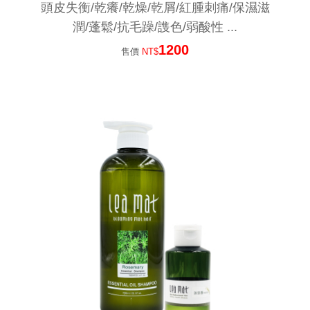
頭皮失衡/乾癢/乾燥/乾屑/紅腫刺痛/保濕滋
潤/蓬鬆/抗毛躁/謢色/弱酸性 ...
1200
售價
NT$