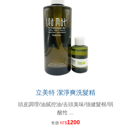
滿頭屑, 臭味不堪,常戴安全帽的人,頭皮要抗菌喔....
染髮過敏怎麼辦? 噴這個就對了
產後掉髮用這個就對了...
想要漂亮不想頭皮過敏,燙染請用這個
就算在睡覺極光也在幫妳護髮---極光體驗
更年期的姐姐妹妹們, 排水孔若被掉下來的頭髮阻塞了, 推薦用這瓶
立美特 潔淨爽洗髮精
無矽靈洗髮精比較好嗎?不一定...如果你容易流汗不出油,少用...
頭皮調理/油膩控油/去頭臭味/強健髮根/弱
酸性 ...
1200
售價
NT$