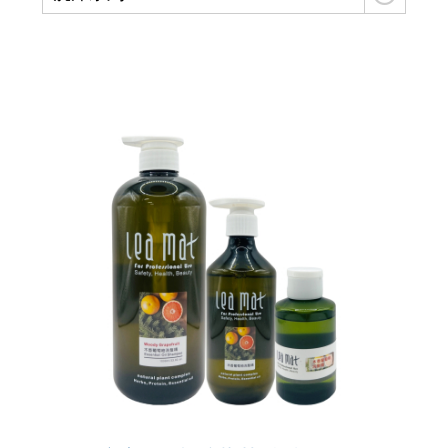
立美特免沖洗護髮親民版...MCT一點靈上市了！
頭皮,頭髮有問題要諮詢,請用line
網站選單改版...之後頭皮/頭髮問題探討改到...
頭皮屑沒那麼簡單? 大小,形狀,顏色不同,形成皮屑的原因就不同,所已不是頭皮屑就洗抗屑洗髮精的
雖然遺傳決定了頭皮和頭髮的特性，但洗護可以幫頭皮做很多事....
有聽過【染髮會愈染愈白】的傳說嗎？用雙氧淨化噴霧,逆轉...
「洗髮最重要的就是要把頭皮洗乾淨！」 但事實是70%的頭皮問題是洗出來的...
夏天頭皮有三大問題：流汗多、出油多、容易有頭臭味，流汗多要怎麼選洗髮精?
這種高溫， 頭髮曬傷是免不了的。都待冷氣房，頭髮也是乾燥脫水，記得用這個...避免毛躁乾澀