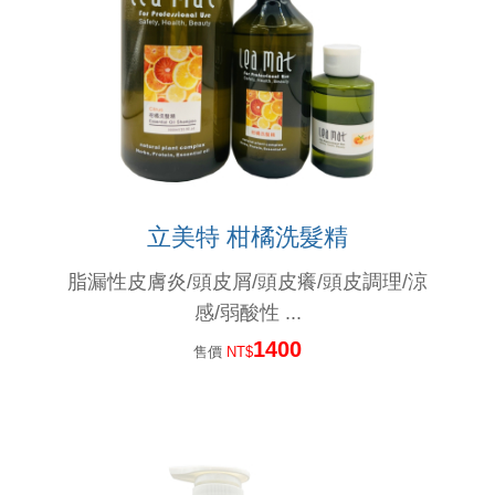
燙染髪過敏紅腫癢， 噴一下、噴一下、趕快噴噴噴...這個
這麼好用的護髮品,設計師都這樣用....你用過嗎?
捲髮的人注意：你有機會獲得這個..讓捲度蓬鬆輕盈....
減肥太急易甩頭髮...專家教你重點補充營養防掉髮
立美特 柑橘洗髮精
漂亮的指甲彩繪,不想因洗頭而脫落,就用這個吧!
脂漏性皮膚炎/頭皮屑/頭皮癢/頭皮調理/涼
對不起,我們擋不住通膨怪獸....
感/弱酸性 ...
1400
最近頭皮好癢又有頭皮屑，怎麼辦？
售價
NT$
想護髮,不想沾手,用這個就對了.輕輕一噴,受損髮頭髮得到救贖。。。
不只是摩洛哥油,還有夏威夷堅果油.酪梨油,小麥胚芽油....