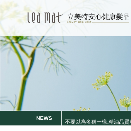
更年期的姐姐妹妹們, 排水
無矽靈洗髮精比較好嗎?不一定.
不要以為名稱一樣,精油品質