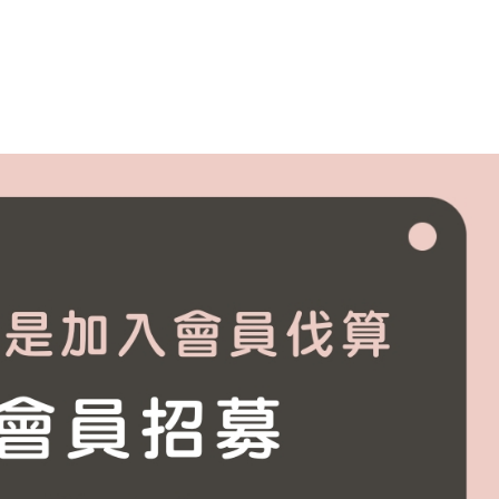
傳說嗎？用雙氧淨化噴霧,逆轉...
洗乾淨！」 但事實是70%的頭皮問題是洗出來的...
多、出油多、容易有頭臭味，流汗多要怎麼選洗髮精?
了的。都待冷氣房，頭髮也是乾燥脫水，記得用這個...避
又悶又熱讓人委靡不振， 使用#新的洗髮精，淨脂勁涼...
過頭,洗太乾淨是個大災難!
一樣, 改善頭皮屑,蔫弄清楚...你的皮屑是哪一種?
錯誤的洗髮精,錯誤的洗髮方式,讓頭皮失衡...
性皮膚炎原因很多,找出真正原因才能解決問題!