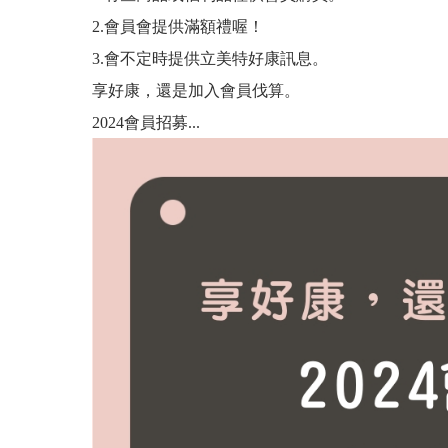
有聽過【染髮會愈染愈白】的
2.
會員會提供滿額禮喔！
「洗髮最重要的就是要把頭皮
3.
會不定時提供立美特好康訊息。
享好康，還是加入會員伐算。
夏天頭皮有三大問題：流汗
2024
會員招募...
這種高溫， 頭髮曬傷是免不
#新產品來了...高溫炎夏，
洗髮最重要的是洗頭皮, 但洗
雖然都是頭皮屑, 但卻長得不
70%的頭皮問題是洗出來的,
是什原因脂漏性皮膚炎?脂漏