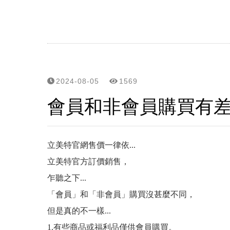
炎炎夏日,高溫,高紫外線,頭
控油不要暴力去油, 清爽不要
細軟髮怕扁塌,夏天護髮怕油膩
毛囊甦活純露...解決毛囊縮小化
2024-08-05
1569
會員和非會員購買有差嗎？
立美特免沖洗護髮親民版...
頭皮,頭髮有問題要諮詢,請用li
立美特官網售價一律依...
網站選單改版...之後頭皮/頭
立美特官方訂價銷售，
乍聽之下...
頭皮屑沒那麼簡單? 大小,
「會員」和「非會員」購買沒甚麼不同，
雖然遺傳決定了頭皮和頭髮的
但是真的不一樣...
1.
有些商品或福利品僅供會員購買。