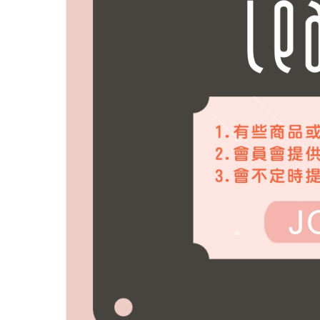
洗髮精都可以在頭皮停留嗎
你知道臉部需要保濕，但你
頭皮水少了酒精，效果少一
夯夯...最新的育毛梳上市
會員和非會員購買有差嗎？ 當然
『頭髮的哀嚎聲』 妳聽到了
為什麼要用頭皮水？ 頭皮出
脂漏性皮膚炎、頭皮屑、頭皮
要做出好的產品,原料好還不