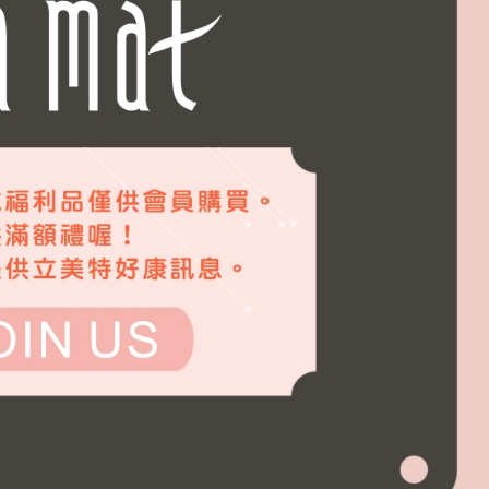
？停留真的沒問題嗎？
知道頭皮也需要做好保濕嗎？
半？這是真的嗎？
.....有差啊！
嗎？
問題一般人認為用洗髮精就好了，但是...
癢、掉髮用甚麼洗髮精？....不管甚麼問題都要弄清楚以
夠,還要這個條件才能做出好產品..