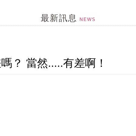
皮環境惡化...給毛囊來段有氧,幫忙維持毛囊功能
最新訊息
刺激乾澀....就用茶樹控油組
NEWS
...試試MCT一點靈
...頭髮變細軟,變稀疏...
 當然.....有差啊！
MCT一點靈上市了！
ne
髮問題探討改到...
形狀,顏色不同,形成皮屑的原因就不同,所已不是頭皮屑就
特性，但洗護可以幫頭皮做很多事....