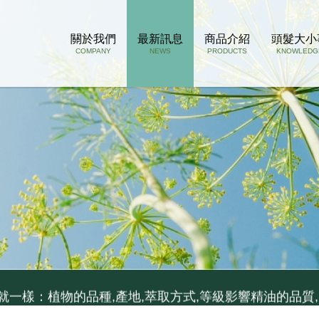
關於我們
最新訊息
商品介紹
頭髮大小
COMPANY
NEWS
PRODUCTS
KNOWLEDG
孔若被掉下來的頭髮阻塞了, 推薦用這瓶
..如果你容易流汗不出油,少用...
就一樣：植物的品種,產地,萃取方式,等級影響精油的品質,