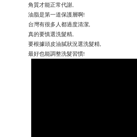
有聽過【染髮會愈染愈白】的
角質才能正常代謝,
油脂是第一道保護層啊!
「洗髮最重要的就是要把頭皮
台灣有很多人都過度清潔,
夏天頭皮有三大問題：流汗
真的要慎選洗髮精,
要根據頭皮油膩狀況選洗髮精,
這種高溫， 頭髮曬傷是免不
最好也能調整洗髮習慣!
#新產品來了...高溫炎夏，
洗髮最重要的是洗頭皮, 但洗
雖然都是頭皮屑, 但卻長得不
70%的頭皮問題是洗出來的,
是什原因脂漏性皮膚炎?脂漏