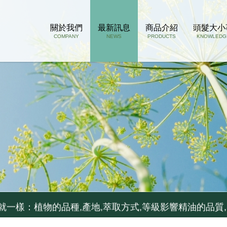
關於我們
最新訊息
商品介紹
頭髮大小
COMPANY
NEWS
PRODUCTS
KNOWLEDG
孔若被掉下來的頭髮阻塞了, 推薦用這瓶
..如果你容易流汗不出油,少用...
就一樣：植物的品種,產地,萃取方式,等級影響精油的品質,