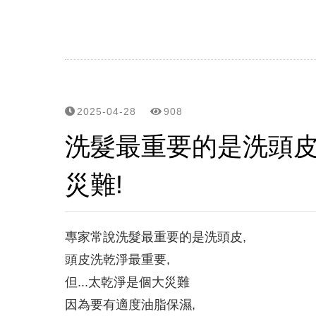
炎炎夏日,高溫,高紫外線,頭
控油不要暴力去油, 清爽不要
細軟髮怕扁塌,夏天護髮怕油膩
毛囊甦活純露...解決毛囊縮小化
2025-04-28
908
洗髮最重要的是洗頭皮
立美特免沖洗護髮親民版...
災難!
頭皮,頭髮有問題要諮詢,請用li
網站選單改版...之後頭皮/頭
專家常說洗髮最重要的是洗頭皮,
頭皮屑沒那麼簡單? 大小,
頭皮洗乾淨最重要,
但...太乾淨是個大災難
雖然遺傳決定了頭皮和頭髮的
因為要有適度油脂保濕,