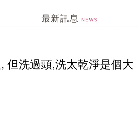
皮環境惡化...給毛囊來段有氧,幫忙維持毛囊功能
最新訊息
刺激乾澀....就用茶樹控油組
NEWS
...試試MCT一點靈
...頭髮變細軟,變稀疏...
, 但洗過頭,洗太乾淨是個大
MCT一點靈上市了！
ne
髮問題探討改到...
形狀,顏色不同,形成皮屑的原因就不同,所已不是頭皮屑就
特性，但洗護可以幫頭皮做很多事....