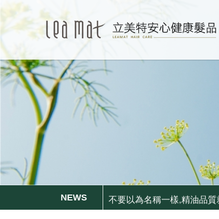
更年期的姐姐妹妹們, 排水
無矽靈洗髮精比較好嗎?不一定.
不要以為名稱一樣,精油品質