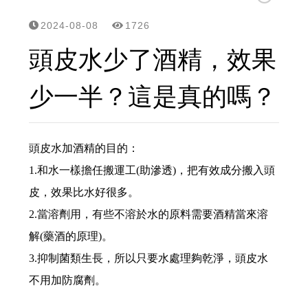
立美特免沖洗護髮親民版...MCT一點靈上市了！
2024-08-08
1726
頭皮,頭髮有問題要諮詢,請用line
頭皮水少了酒精，效果
網站選單改版...之後頭皮/頭髮問題探討改到...
少一半？這是真的嗎？
頭皮屑沒那麼簡單? 大小,形狀,顏色不同,形成皮屑的原因就不同,所已不是頭皮屑就洗抗屑洗髮精的
雖然遺傳決定了頭皮和頭髮的特性，但洗護可以幫頭皮做很多事....
頭皮水加酒精的目的：
1.
和水一樣擔任搬運工(助滲透)
，把有效成分搬入頭
有聽過【染髮會愈染愈白】的傳說嗎？用雙氧淨化噴霧,逆轉...
皮，效果比水好很多。
2.
當溶劑用，有些不溶於水的原料需要酒精當來溶
「洗髮最重要的就是要把頭皮洗乾淨！」 但事實是70%的頭皮問題是洗出來的...
解(藥酒的原理)
。
夏天頭皮有三大問題：流汗多、出油多、容易有頭臭味，流汗多要怎麼選洗髮精?
3.
抑制菌類生長，所以只要水處理夠乾淨，頭皮水
不用加防腐劑。
這種高溫， 頭髮曬傷是免不了的。都待冷氣房，頭髮也是乾燥脫水，記得用這個...避免毛躁乾澀