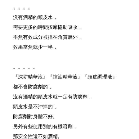
#新產品來了...高溫炎夏，又悶又熱讓人委靡不振， 使用#新的洗髮精，淨脂勁涼...
。。。。
沒有酒精的頭皮水，
洗髮最重要的是洗頭皮, 但洗過頭,洗太乾淨是個大災難!
需要更多的時間按摩協助吸收，
雖然都是頭皮屑, 但卻長得不一樣, 改善頭皮屑,蔫弄清楚...你的皮屑是哪一種?
不然有效成分被擋在角質層外，
效果當然就少一半，
70%的頭皮問題是洗出來的,錯誤的洗髮精,錯誤的洗髮方式,讓頭皮失衡...
是什原因脂漏性皮膚炎?脂漏性皮膚炎原因很多,找出真正原因才能解決問題!
。。。。。
『深耕精華液』『控油精華液』『頭皮調理液』
洗髮精都可以在頭皮停留嗎？停留真的沒問題嗎？
都不含防腐劑的，
沒有酒精的頭皮水就一定有防腐劑，
你知道臉部需要保濕，但你知道頭皮也需要做好保濕嗎？
頭皮水是不沖掉的，
頭皮水少了酒精，效果少一半？這是真的嗎？
防腐劑對身體不好。
另外有些使用別的有機溶劑，
夯夯...最新的育毛梳上市
那安全性遠不如酒精。