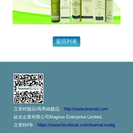
燙染髪過敏紅腫癢， 噴一下、噴一下、趕快噴噴噴...這個
這麼好用的護髮品,設計師都這樣用....你用過嗎?
捲髮的人注意：你有機會獲得這個..讓捲度蓬鬆輕盈....
減肥太急易甩頭髮...專家教你重點補充營養防掉髮
漂亮的指甲彩繪,不想因洗頭而脫落,就用這個吧!
對不起,我們擋不住通膨怪獸....
最近頭皮好癢又有頭皮屑，怎麼辦？
立美特髮品/瑪蒂絲髮品
http://www.leamat.com
想護髮,不想沾手,用這個就對了.輕輕一噴,受損髮頭髮得到救贖。。。
紘全企業有限公司Magnus Enterprise Limited.
不只是摩洛哥油,還有夏威夷堅果油.酪梨油,小麥胚芽油....
立美特FB
https://www.facebook.com/leamat.matig