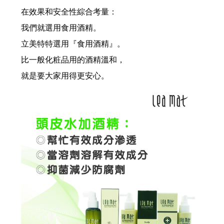
會員和非會員購買有差嗎？ 當然.....有差啊！
在效果和安全性綜合考量：
我們就選用食用酒精。
『頭髮的哀嚎聲』 妳聽到了嗎？
立美特特選用『食用酒精』。
為什麼要用頭皮水？ 頭皮出問題一般人認為用洗髮精就好了，但是...
比一般化粧品用的酒精溫和，
就是要大家用得更安心。
脂漏性皮膚炎、頭皮屑、頭皮癢、掉髮用甚麼洗髮精？....不管甚麼問題都要弄清楚以下問題
要做出好的產品,原料好還不夠,還要這個條件才能做出好產品..
台灣的男人洗髮精真難買!!!高溫高濕度頭皮特別...
有人問：「頭皮長痘痘要用甚麼洗髮精？」...選洗髮精前要限做這件事....
人有三六九等百百種...一樣是茶樹精油.... 茶樹有來自澳洲、義大利... 一樣是茶樹精油....
茶樹洗髮精？ 那是使用的是紅茶還是綠茶？....