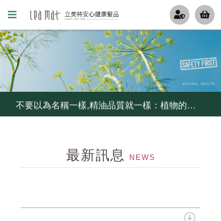
更年期的姐姐妹妹們, 排水孔若被掉下來的頭髮阻塞了, 推薦用這瓶
無矽靈洗髮精比較好嗎?不一定...如果你容易流汗不出油,少用...
不要以為名稱一樣,精油品質就一樣：植物的品種,產地,萃取方式,等級影響精油的品質, 冷鏈,儲存影響它的活性
炎炎夏日,高溫,高紫外線,頭皮環境惡化...給毛囊來段有氧,幫忙維持毛囊功能
最新訊息
控油不要暴力去油, 清爽不要刺激乾澀....就用茶樹控油組
NEWS
細軟髮怕扁塌,夏天護髮怕油膩...試試MCT一點靈
毛囊甦活純露...解決毛囊縮小化...頭髮變細軟,變稀疏...