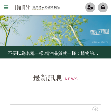
更年期的姐姐妹妹們, 排水孔若被掉下來的頭髮阻塞了, 推薦用這瓶
無矽靈洗髮精比較好嗎?不一定...如果你容易流汗不出油,少用...
不要以為名稱一樣,精油品質就一樣：植物的品種,產地,萃取方式,等級影響精油的品質, 冷鏈,儲存影響它的活性
炎炎夏日,高溫,高紫外線,頭皮環境惡化...給毛囊來段有氧,幫忙維持毛囊功能
最新訊息
控油不要暴力去油, 清爽不要刺激乾澀....就用茶樹控油組
NEWS
細軟髮怕扁塌,夏天護髮怕油膩...試試MCT一點靈
毛囊甦活純露...解決毛囊縮小化...頭髮變細軟,變稀疏...