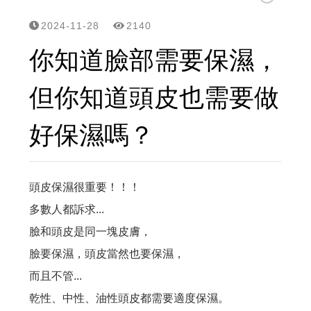
立美特免沖洗護髮親民版...MCT一點靈上市了！
2024-11-28
2140
頭皮,頭髮有問題要諮詢,請用line
你知道臉部需要保濕，
網站選單改版...之後頭皮/頭髮問題探討改到...
但你知道頭皮也需要做
頭皮屑沒那麼簡單? 大小,形狀,顏色不同,形成皮屑的原因就不同,所已不是頭皮屑就洗抗屑洗髮精的
好保濕嗎？
雖然遺傳決定了頭皮和頭髮的特性，但洗護可以幫頭皮做很多事....
有聽過【染髮會愈染愈白】的傳說嗎？用雙氧淨化噴霧,逆轉...
頭皮保濕很重要！！！
多數人都訴求...
「洗髮最重要的就是要把頭皮洗乾淨！」 但事實是70%的頭皮問題是洗出來的...
臉和頭皮是同一塊皮膚，
夏天頭皮有三大問題：流汗多、出油多、容易有頭臭味，流汗多要怎麼選洗髮精?
臉要保濕，頭皮當然也要保濕，
而且不管...
這種高溫， 頭髮曬傷是免不了的。都待冷氣房，頭髮也是乾燥脫水，記得用這個...避免毛躁乾澀
乾性、中性、油性頭皮都需要適度保濕。