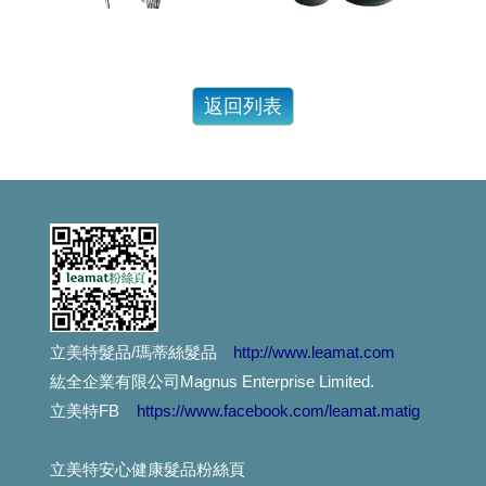
燙染髪過敏紅腫癢， 噴一下、噴一下、趕快噴噴噴...這個
這麼好用的護髮品,設計師都這樣用....你用過嗎?
捲髮的人注意：你有機會獲得這個..讓捲度蓬鬆輕盈....
減肥太急易甩頭髮...專家教你重點補充營養防掉髮
漂亮的指甲彩繪,不想因洗頭而脫落,就用這個吧!
對不起,我們擋不住通膨怪獸....
最近頭皮好癢又有頭皮屑，怎麼辦？
立美特髮品/瑪蒂絲髮品
http://www.leamat.com
紘全企業有限公司Magnus Enterprise Limited.
想護髮,不想沾手,用這個就對了.輕輕一噴,受損髮頭髮得到救贖。。。
立美特FB
https://www.facebook.com/leamat.matig
不只是摩洛哥油,還有夏威夷堅果油.酪梨油,小麥胚芽油....
立美特安心健康髮品粉絲頁