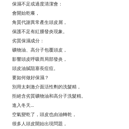
保濕不足或過度清潔會：
#新產品來了...高溫炎夏，又悶又熱讓人委靡不振， 使用#新的洗髮精，淨脂勁涼...
會開始乾癢，
洗髮最重要的是洗頭皮, 但洗過頭,洗太乾淨是個大災難!
角質代謝異常產生頭皮屑，
保護不足有紅腫發炎現象。
雖然都是頭皮屑, 但卻長得不一樣, 改善頭皮屑,蔫弄清楚...你的皮屑是哪一種?
劣質保濕成分：
70%的頭皮問題是洗出來的,錯誤的洗髮精,錯誤的洗髮方式,讓頭皮失衡...
礦物油、高分子包覆頭皮，
影響頭皮呼吸而局部發炎，
是什原因脂漏性皮膚炎?脂漏性皮膚炎原因很多,找出真正原因才能解決問題!
頭皮油膩阻塞長痘痘。
洗髮精都可以在頭皮停留嗎？停留真的沒問題嗎？
要如何做好保濕？
別用太刺激介面活性劑的洗髮精，
你知道臉部需要保濕，但你知道頭皮也需要做好保濕嗎？
拒絕含劣質礦物油和高分子洗髮精。
頭皮水少了酒精，效果少一半？這是真的嗎？
進入冬天...
空氣變乾了，頭皮也由油轉乾，
夯夯...最新的育毛梳上市
很多人頭皮開始出現問題，