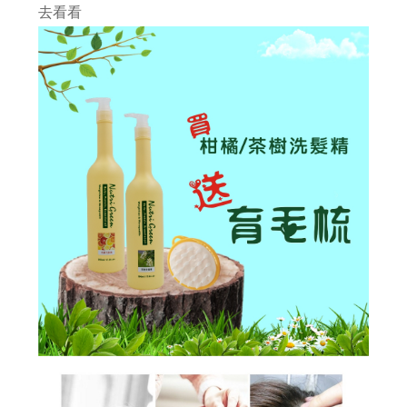
去看看
#新產品來了...高溫炎夏，又悶又熱讓人委靡不振， 使用#新的洗髮精，淨脂勁涼...
洗髮最重要的是洗頭皮, 但洗過頭,洗太乾淨是個大災難!
雖然都是頭皮屑, 但卻長得不一樣, 改善頭皮屑,蔫弄清楚...你的皮屑是哪一種?
70%的頭皮問題是洗出來的,錯誤的洗髮精,錯誤的洗髮方式,讓頭皮失衡...
是什原因脂漏性皮膚炎?脂漏性皮膚炎原因很多,找出真正原因才能解決問題!
洗髮精都可以在頭皮停留嗎？停留真的沒問題嗎？
你知道臉部需要保濕，但你知道頭皮也需要做好保濕嗎？
頭皮水少了酒精，效果少一半？這是真的嗎？
夯夯...最新的育毛梳上市