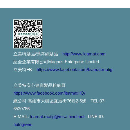
燙染髪過敏紅腫癢， 噴一下、噴一下、趕快噴噴噴...這個
這麼好用的護髮品,設計師都這樣用....你用過嗎?
捲髮的人注意：你有機會獲得這個..讓捲度蓬鬆輕盈....
減肥太急易甩頭髮...專家教你重點補充營養防掉髮
立美特髮品/瑪蒂絲髮品
http://www.leamat.com
紘全企業有限公司Magnus Enterprise Limited.
漂亮的指甲彩繪,不想因洗頭而脫落,就用這個吧!
立美特FB
https://www.facebook.com/leamat.matig
對不起,我們擋不住通膨怪獸....
立美特安心健康髮品粉絲頁
最近頭皮好癢又有頭皮屑，怎麼辦？
https://www.facebook.com/leamatHQ/
總公司:高雄市大樹區瓦厝街76巷2-5號 TEL:07-
想護髮,不想沾手,用這個就對了.輕輕一噴,受損髮頭髮得到救贖。。。
6520786
E-MAIL:
leamat.matig@msa.hinet.net
LINE ID:
不只是摩洛哥油,還有夏威夷堅果油.酪梨油,小麥胚芽油....
nutrigreen