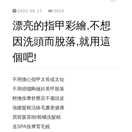
立美特免沖洗護髮親民版...MCT一點靈上市了！
2022-06-17
3024
頭皮,頭髮有問題要諮詢,請用line
漂亮的指甲彩繪,不想
網站選單改版...之後頭皮/頭髮問題探討改到...
因洗頭而脫落,就用這
頭皮屑沒那麼簡單? 大小,形狀,顏色不同,形成皮屑的原因就不同,所已不是頭皮屑就洗抗屑洗髮精的
個吧!
雖然遺傳決定了頭皮和頭髮的特性，但洗護可以幫頭皮做很多事....
有聽過【染髮會愈染愈白】的傳說嗎？用雙氧淨化噴霧,逆轉...
不用擔心指甲太長或太短
不用煩惱剛做好美甲脫落
「洗髮最重要的就是要把頭皮洗乾淨！」 但事實是70%的頭皮問題是洗出來的...
輕撫按摩舒壓且不傷頭皮
夏天頭皮有三大問題：流汗多、出油多、容易有頭臭味，流汗多要怎麼選洗髮精?
強建髮根活絡毛囊更健康
買碧茵茶樹/柑橘洗髮精
這種高溫， 頭髮曬傷是免不了的。都待冷氣房，頭髮也是乾燥脫水，記得用這個...避免毛躁乾澀
送SPA按摩育毛梳