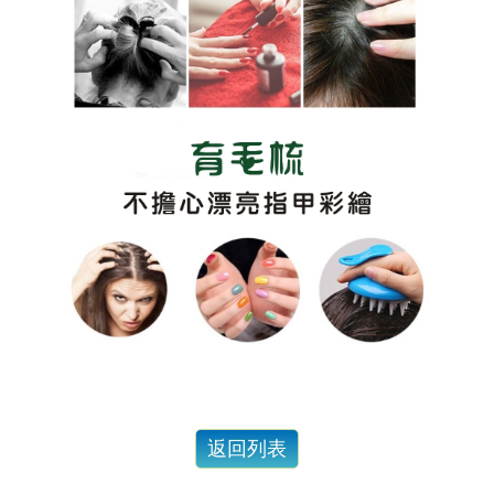
會員和非會員購買有差嗎？ 當然.....有差啊！
『頭髮的哀嚎聲』 妳聽到了嗎？
為什麼要用頭皮水？ 頭皮出問題一般人認為用洗髮精就好了，但是...
脂漏性皮膚炎、頭皮屑、頭皮癢、掉髮用甚麼洗髮精？....不管甚麼問題都要弄清楚以下問題
要做出好的產品,原料好還不夠,還要這個條件才能做出好產品..
台灣的男人洗髮精真難買!!!高溫高濕度頭皮特別...
有人問：「頭皮長痘痘要用甚麼洗髮精？」...選洗髮精前要限做這件事....
人有三六九等百百種...一樣是茶樹精油.... 茶樹有來自澳洲、義大利... 一樣是茶樹精油....
茶樹洗髮精？ 那是使用的是紅茶還是綠茶？....