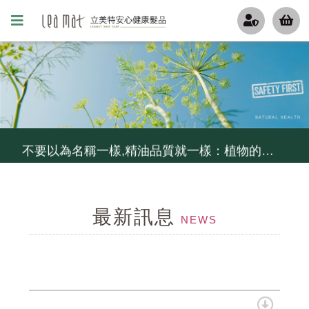
更年期的姐姐妹妹們, 排水孔若被掉下來的頭髮阻塞了, 推薦用這瓶
無矽靈洗髮精比較好嗎?不一定...如果你容易流汗不出油,少用...
不要以為名稱一樣,精油品質就一樣：植物的品種,產地,萃取方式,等級影響精油的品質, 冷鏈,儲存影響它的活性
炎炎夏日,高溫,高紫外線,頭皮環境惡化...給毛囊來段有氧,幫忙維持毛囊功能
最新訊息
控油不要暴力去油, 清爽不要刺激乾澀....就用茶樹控油組
NEWS
細軟髮怕扁塌,夏天護髮怕油膩...試試MCT一點靈
毛囊甦活純露...解決毛囊縮小化...頭髮變細軟,變稀疏...