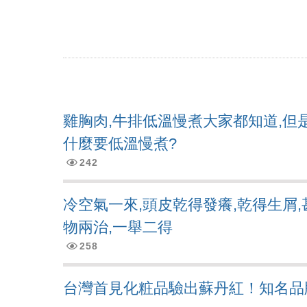
炎炎夏日,高溫,高紫外線,頭
控油不要暴力去油, 清爽不要
細軟髮怕扁塌,夏天護髮怕油膩
毛囊甦活純露...解決毛囊縮小化
雞胸肉,牛排低溫慢煮大家都知道,但
什麼要低溫慢煮?
立美特免沖洗護髮親民版...
242
頭皮,頭髮有問題要諮詢,請用li
冷空氣一來,頭皮乾得發癢,乾得生屑,
網站選單改版...之後頭皮/頭
物兩治,一舉二得
頭皮屑沒那麼簡單? 大小,
258
雖然遺傳決定了頭皮和頭髮的
台灣首見化粧品驗出蘇丹紅！知名品