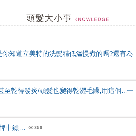
皮環境惡化...給毛囊來段有氧,幫忙維持毛囊功能
頭髮大小事
刺激乾澀....就用茶樹控油組
KNOWLEDGE
...試試MCT一點靈
...頭髮變細軟,變稀疏...
是你知道立美特的洗髮精低溫慢煮的嗎?還有為
MCT一點靈上市了！
ne
甚至乾得發炎/頭髮也變得乾澀毛躁,用這個...一
髮問題探討改到...
形狀,顏色不同,形成皮屑的原因就不同,所已不是頭皮屑就
特性，但洗護可以幫頭皮做很多事....
牌中鏢…
356