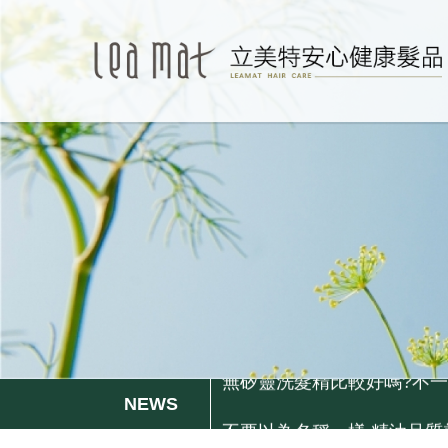
更年期的姐姐妹妹們, 排水
無矽靈洗髮精比較好嗎?不一定.
不要以為名稱一樣,精油品質