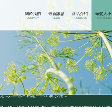
關於我們
最新訊息
商品介紹
頭髮大小
COMPANY
NEWS
PRODUCTS
KNOWLEDG
孔若被掉下來的頭髮阻塞了, 推薦用這瓶
..如果你容易流汗不出油,少用...
就一樣：植物的品種,產地,萃取方式,等級影響精油的品質,