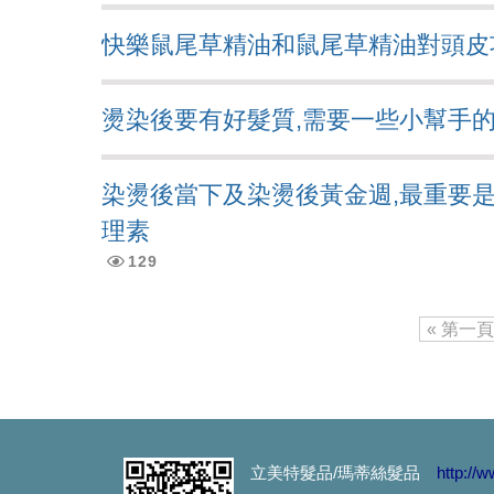
有聽過【染髮會愈染愈白】的
快樂鼠尾草精油和鼠尾草精油對頭皮
「洗髮最重要的就是要把頭皮
燙染後要有好髮質,需要一些小幫手的.
夏天頭皮有三大問題：流汗
這種高溫， 頭髮曬傷是免不
染燙後當下及染燙後黃金週,最重要是
理素
#新產品來了...高溫炎夏，
129
洗髮最重要的是洗頭皮, 但洗
« 第一頁
雖然都是頭皮屑, 但卻長得不
70%的頭皮問題是洗出來的,
是什原因脂漏性皮膚炎?脂漏
立美特髮品/瑪蒂絲髮品
http://