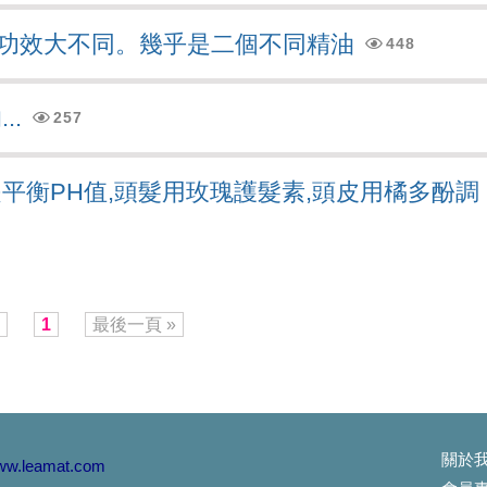
傳說嗎？用雙氧淨化噴霧,逆轉...
功效大不同。幾乎是二個不同精油
448
洗乾淨！」 但事實是70%的頭皮問題是洗出來的...
..
多、出油多、容易有頭臭味，流汗多要怎麼選洗髮精?
257
了的。都待冷氣房，頭髮也是乾燥脫水，記得用這個...避
平衡PH值,頭髮用玫瑰護髮素,頭皮用橘多酚調
又悶又熱讓人委靡不振， 使用#新的洗髮精，淨脂勁涼...
過頭,洗太乾淨是個大災難!
1
最後一頁 »
一樣, 改善頭皮屑,蔫弄清楚...你的皮屑是哪一種?
錯誤的洗髮精,錯誤的洗髮方式,讓頭皮失衡...
性皮膚炎原因很多,找出真正原因才能解決問題!
關於
www.leamat.com