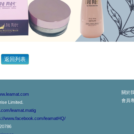
..
怎麼辦？
對了.輕輕一噴,受損髮頭髮得到救贖。。。
油.酪梨油,小麥胚芽油....
的人,頭皮要抗菌喔....
對了
關於
www.leamat.com
會員
 Limited.
請用這個
k.com/leamat.matig
s://www.facebook.com/leamatHQ/
---極光體驗
20786