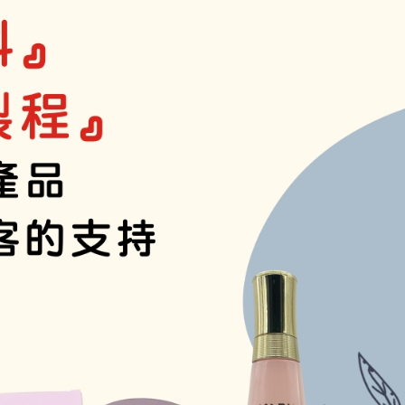
溫高濕度頭皮特別...
洗髮精？」...選洗髮精前要限做這件事....
樹精油.... 茶樹有來自澳洲、義大利... 一樣是茶樹精油..
茶還是綠茶？....
噴一下、趕快噴噴噴...這個
樣用....你用過嗎?
個..讓捲度蓬鬆輕盈....
教你重點補充營養防掉髮
而脫落,就用這個吧!