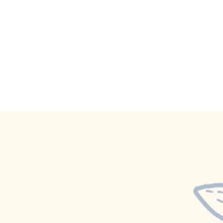
？停留真的沒問題嗎？
知道頭皮也需要做好保濕嗎？
半？這是真的嗎？
.....有差啊！
嗎？
問題一般人認為用洗髮精就好了，但是...
癢、掉髮用甚麼洗髮精？....不管甚麼問題都要弄清楚以
夠,還要這個條件才能做出好產品..