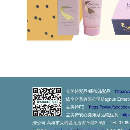
對不起,我們擋不住通膨怪獸..
最近頭皮好癢又有頭皮屑，
想護髮,不想沾手,用這個就
不只是摩洛哥油,還有夏威夷堅果
滿頭屑, 臭味不堪,常戴安全帽
染髮過敏怎麼辦? 噴這個就
產後掉髮用這個就對了...
立美特髮品/瑪蒂絲髮品
http://
紘全企業有限公司Magnus Enterprise
想要漂亮不想頭皮過敏,燙染
立美特FB
https://www.faceboo
立美特安心健康髮品粉絲頁
http
就算在睡覺極光也在幫妳護髮
總公司:高雄市大樹區瓦厝街76巷2-5號 TEL:07-65