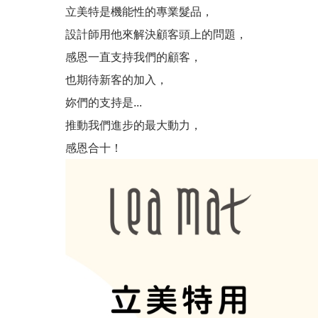
洗髮精都可以在頭皮停留嗎
立美特是機能性的專業髮品，
設計師用他來解決顧客頭上的問題，
你知道臉部需要保濕，但你
感恩一直支持我們的顧客，
頭皮水少了酒精，效果少一
也期待新客的加入，
妳們的支持是...
夯夯...最新的育毛梳上市
推動我們進步的最大動力，
感恩合十！
會員和非會員購買有差嗎？ 當然
『頭髮的哀嚎聲』 妳聽到了
為什麼要用頭皮水？ 頭皮出
脂漏性皮膚炎、頭皮屑、頭皮
要做出好的產品,原料好還不