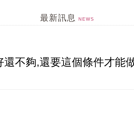
皮環境惡化...給毛囊來段有氧,幫忙維持毛囊功能
最新訊息
刺激乾澀....就用茶樹控油組
NEWS
...試試MCT一點靈
...頭髮變細軟,變稀疏...
好還不夠,還要這個條件才能
MCT一點靈上市了！
ne
髮問題探討改到...
形狀,顏色不同,形成皮屑的原因就不同,所已不是頭皮屑就
特性，但洗護可以幫頭皮做很多事....