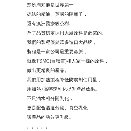
有聽過【染髮會愈染愈白】的
眾所周知他是世界第一，
德法的精油、英國的陽離子，
「洗髮最重要的就是要把頭皮
還有澳洲醫療級茶樹...
夏天頭皮有三大問題：流汗
為了品質穩定採用大廠原料是必需的。
我們的製程優於眾多進口大品牌，
這種高溫， 頭髮曬傷是免不
製程是一家公司最重要命脈，
#新產品來了...高溫炎夏，
就像TSMC(台積電)和人家一樣的原料，
做出更精良的產品。
洗髮最重要的是洗頭皮, 但洗
我們用加熱製程降低防腐劑使用量，
用加熱+高轉速乳化提升產品效果。
雖然都是頭皮屑, 但卻長得不
不只油水相分開乳化，
70%的頭皮問題是洗出來的,
更是配合溫度分段、真空乳化，
讓產品的功效更升級。
是什原因脂漏性皮膚炎?脂漏
。。。。。