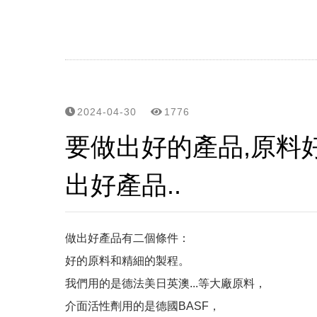
炎炎夏日,高溫,高紫外線,頭
控油不要暴力去油, 清爽不要
細軟髮怕扁塌,夏天護髮怕油膩
毛囊甦活純露...解決毛囊縮小化
2024-04-30
1776
要做出好的產品,原料
立美特免沖洗護髮親民版...
出好產品..
頭皮,頭髮有問題要諮詢,請用li
網站選單改版...之後頭皮/頭
做出好產品有二個條件：
頭皮屑沒那麼簡單? 大小,
好的原料和精細的製程。
我們用的是德法美日英澳...等大廠原料，
雖然遺傳決定了頭皮和頭髮的
介面活性劑用的是德國BASF，