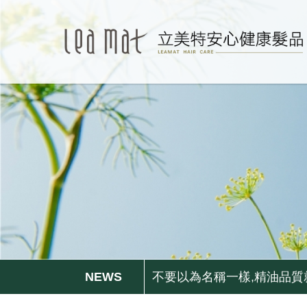
更年期的姐姐妹妹們, 排水
無矽靈洗髮精比較好嗎?不一定.
不要以為名稱一樣,精油品質