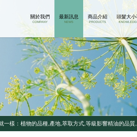
關於我們
最新訊息
商品介紹
頭髮大小
COMPANY
NEWS
PRODUCTS
KNOWLEDG
孔若被掉下來的頭髮阻塞了, 推薦用這瓶
..如果你容易流汗不出油,少用...
就一樣：植物的品種,產地,萃取方式,等級影響精油的品質,