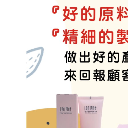
台灣的男人洗髮精真難買!!!高
有人問：「頭皮長痘痘要用甚麼
人有三六九等百百種...一樣是茶
茶樹洗髮精？ 那是使用的是紅
燙染髪過敏紅腫癢， 噴一下、
這麼好用的護髮品,設計師都這
捲髮的人注意：你有機會獲得這
減肥太急易甩頭髮...專家
漂亮的指甲彩繪,不想因洗頭