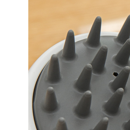
台灣的男人洗髮精真難買!!!高
有人問：「頭皮長痘痘要用甚麼
人有三六九等百百種...一樣是茶
茶樹洗髮精？ 那是使用的是紅
燙染髪過敏紅腫癢， 噴一下、
這麼好用的護髮品,設計師都這
捲髮的人注意：你有機會獲得這
減肥太急易甩頭髮...專家
漂亮的指甲彩繪,不想因洗頭