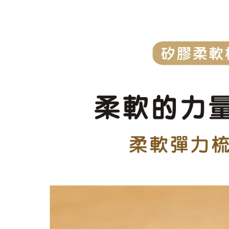
洗髮精都可以在頭皮停留嗎
你知道臉部需要保濕，但你
頭皮水少了酒精，效果少一
夯夯...最新的育毛梳上市
會員和非會員購買有差嗎？ 當然
『頭髮的哀嚎聲』 妳聽到了
為什麼要用頭皮水？ 頭皮出
脂漏性皮膚炎、頭皮屑、頭皮
要做出好的產品,原料好還不