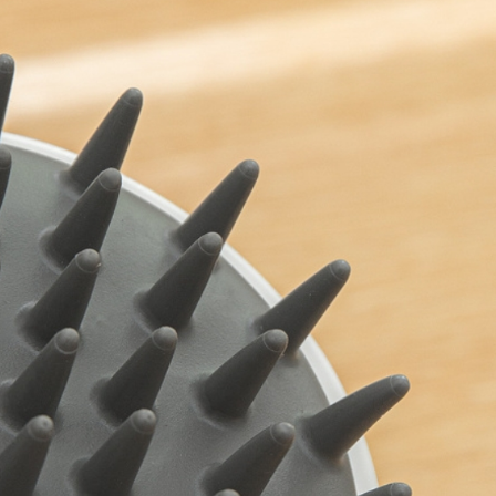
溫高濕度頭皮特別...
洗髮精？」...選洗髮精前要限做這件事....
樹精油.... 茶樹有來自澳洲、義大利... 一樣是茶樹精油..
茶還是綠茶？....
噴一下、趕快噴噴噴...這個
樣用....你用過嗎?
個..讓捲度蓬鬆輕盈....
教你重點補充營養防掉髮
而脫落,就用這個吧!