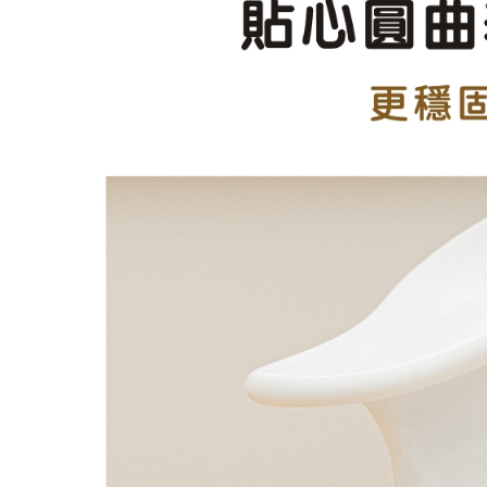
更年期的姐姐妹妹們, 排水
無矽靈洗髮精比較好嗎?不一定.