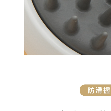
對不起,我們擋不住通膨怪獸..
最近頭皮好癢又有頭皮屑，
想護髮,不想沾手,用這個就
不只是摩洛哥油,還有夏威夷堅果
滿頭屑, 臭味不堪,常戴安全帽
染髮過敏怎麼辦? 噴這個就
產後掉髮用這個就對了...
想要漂亮不想頭皮過敏,燙染
就算在睡覺極光也在幫妳護髮