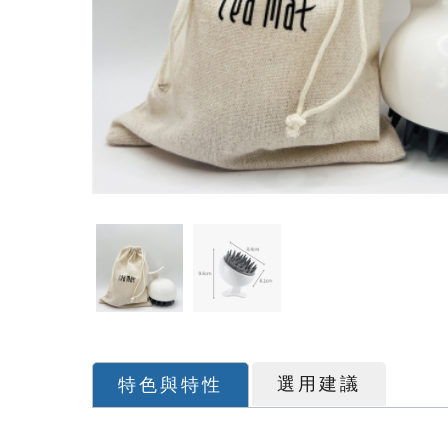
有聽過【染髮會愈染愈白】的
「洗髮最重要的就是要把頭皮
夏天頭皮有三大問題：流汗
這種高溫， 頭髮曬傷是免不
#新產品來了...高溫炎夏，
洗髮最重要的是洗頭皮, 但洗
雖然都是頭皮屑, 但卻長得不
70%的頭皮問題是洗出來的,
選用建議
特色與特性
是什原因脂漏性皮膚炎?脂漏