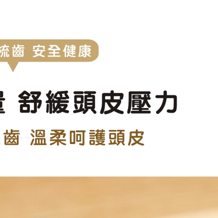
？停留真的沒問題嗎？
知道頭皮也需要做好保濕嗎？
半？這是真的嗎？
.....有差啊！
嗎？
問題一般人認為用洗髮精就好了，但是...
癢、掉髮用甚麼洗髮精？....不管甚麼問題都要弄清楚以
夠,還要這個條件才能做出好產品..