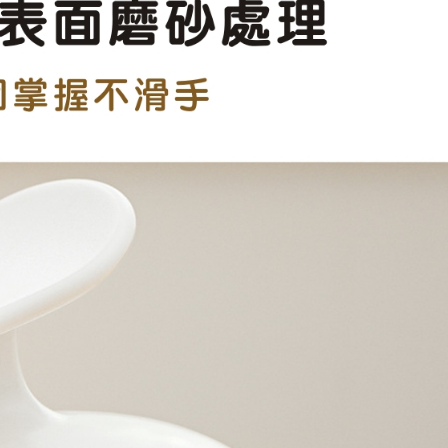
孔若被掉下來的頭髮阻塞了, 推薦用這瓶
..如果你容易流汗不出油,少用...