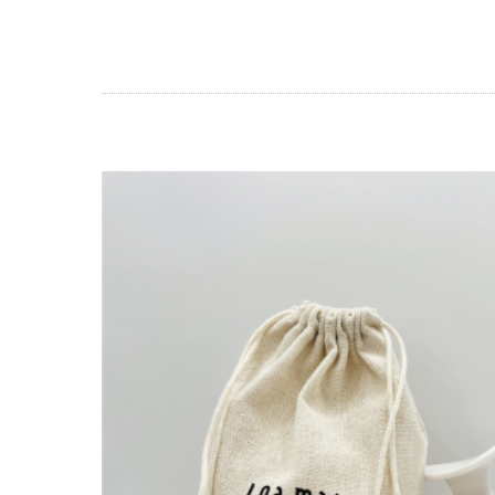
炎炎夏日,高溫,高紫外線,頭
控油不要暴力去油, 清爽不要
細軟髮怕扁塌,夏天護髮怕油膩
毛囊甦活純露...解決毛囊縮小化
立美特免沖洗護髮親民版...
頭皮,頭髮有問題要諮詢,請用li
網站選單改版...之後頭皮/頭
頭皮屑沒那麼簡單? 大小,
雖然遺傳決定了頭皮和頭髮的