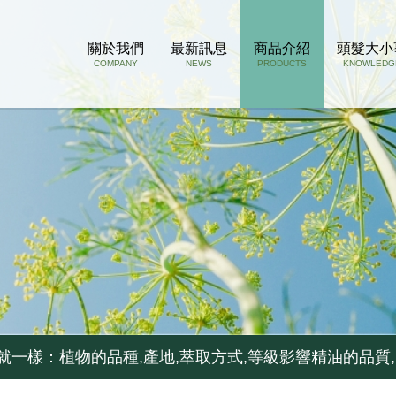
關於我們
最新訊息
商品介紹
頭髮大小
COMPANY
NEWS
PRODUCTS
KNOWLEDG
孔若被掉下來的頭髮阻塞了, 推薦用這瓶
..如果你容易流汗不出油,少用...
就一樣：植物的品種,產地,萃取方式,等級影響精油的品質,