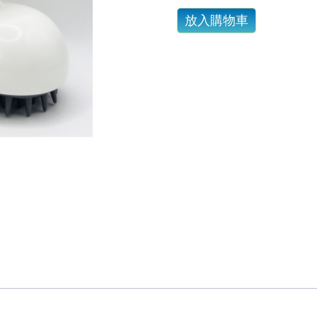
傳說嗎？用雙氧淨化噴霧,逆轉...
放入購物車
洗乾淨！」 但事實是70%的頭皮問題是洗出來的...
多、出油多、容易有頭臭味，流汗多要怎麼選洗髮精?
了的。都待冷氣房，頭髮也是乾燥脫水，記得用這個...避
又悶又熱讓人委靡不振， 使用#新的洗髮精，淨脂勁涼...
過頭,洗太乾淨是個大災難!
一樣, 改善頭皮屑,蔫弄清楚...你的皮屑是哪一種?
錯誤的洗髮精,錯誤的洗髮方式,讓頭皮失衡...
性皮膚炎原因很多,找出真正原因才能解決問題!