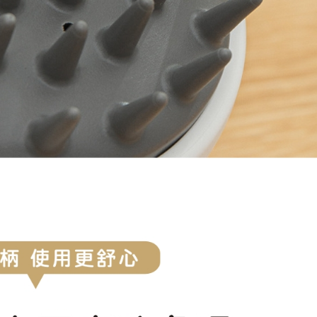
..
怎麼辦？
對了.輕輕一噴,受損髮頭髮得到救贖。。。
油.酪梨油,小麥胚芽油....
的人,頭皮要抗菌喔....
對了
請用這個
---極光體驗