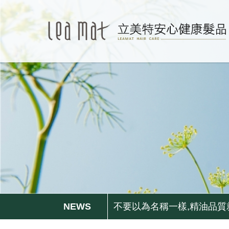
更年期的姐姐妹妹們, 排水
無矽靈洗髮精比較好嗎?不一定.
不要以為名稱一樣,精油品質