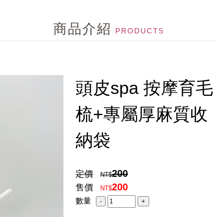
皮環境惡化...給毛囊來段有氧,幫忙維持毛囊功能
商品介紹
刺激乾澀....就用茶樹控油組
PRODUCTS
...試試MCT一點靈
...頭髮變細軟,變稀疏...
頭皮spa 按摩育毛
MCT一點靈上市了！
梳+專屬厚麻質收
ne
納袋
髮問題探討改到...
形狀,顏色不同,形成皮屑的原因就不同,所已不是頭皮屑就
200
定價
NT$
200
售價
NT$
特性，但洗護可以幫頭皮做很多事....
數量