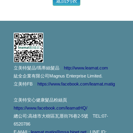
燙染髪過敏紅腫癢， 噴一下、噴一下、趕快噴噴噴...這個
這麼好用的護髮品,設計師都這樣用....你用過嗎?
捲髮的人注意：你有機會獲得這個..讓捲度蓬鬆輕盈....
減肥太急易甩頭髮...專家教你重點補充營養防掉髮
漂亮的指甲彩繪,不想因洗頭而脫落,就用這個吧!
立美特髮品/瑪蒂絲髮品
http://www.leamat.com
紘全企業有限公司Magnus Enterprise Limited.
對不起,我們擋不住通膨怪獸....
立美特FB
https://www.facebook.com/leamat.matig
最近頭皮好癢又有頭皮屑，怎麼辦？
立美特安心健康髮品粉絲頁
https://www.facebook.com/leamatHQ/
想護髮,不想沾手,用這個就對了.輕輕一噴,受損髮頭髮得到救贖。。。
總公司:高雄市大樹區瓦厝街76巷2-5號 TEL:07-
不只是摩洛哥油,還有夏威夷堅果油.酪梨油,小麥胚芽油....
6520786
E-MAIL:
leamat.matig@msa.hinet.net
LINE ID: