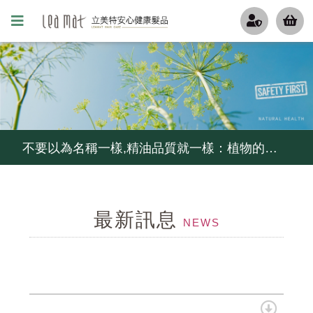
更年期的姐姐妹妹們, 排水孔若被掉下來的頭髮阻塞了, 推薦用這瓶
無矽靈洗髮精比較好嗎?不一定...如果你容易流汗不出油,少用...
不要以為名稱一樣,精油品質就一樣：植物的品種,產地,萃取方式,等級影響精油的品質, 冷鏈,儲存影響它的活性
炎炎夏日,高溫,高紫外線,頭皮環境惡化...給毛囊來段有氧,幫忙維持毛囊功能
最新訊息
控油不要暴力去油, 清爽不要刺激乾澀....就用茶樹控油組
NEWS
細軟髮怕扁塌,夏天護髮怕油膩...試試MCT一點靈
毛囊甦活純露...解決毛囊縮小化...頭髮變細軟,變稀疏...