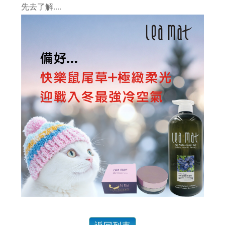
先去了解....
會員和非會員購買有差嗎？ 當然.....有差啊！
『頭髮的哀嚎聲』 妳聽到了嗎？
為什麼要用頭皮水？ 頭皮出問題一般人認為用洗髮精就好了，但是...
脂漏性皮膚炎、頭皮屑、頭皮癢、掉髮用甚麼洗髮精？....不管甚麼問題都要弄清楚以下問題
要做出好的產品,原料好還不夠,還要這個條件才能做出好產品..
台灣的男人洗髮精真難買!!!高溫高濕度頭皮特別...
有人問：「頭皮長痘痘要用甚麼洗髮精？」...選洗髮精前要限做這件事....
人有三六九等百百種...一樣是茶樹精油.... 茶樹有來自澳洲、義大利... 一樣是茶樹精油....
茶樹洗髮精？ 那是使用的是紅茶還是綠茶？....