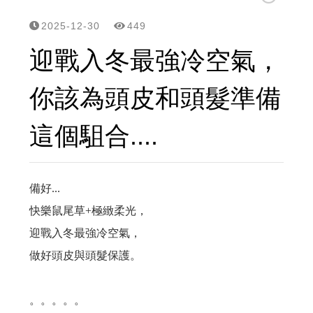
立美特免沖洗護髮親民版...MCT一點靈上市了！
2025-12-30
449
頭皮,頭髮有問題要諮詢,請用line
迎戰入冬最強冷空氣，
網站選單改版...之後頭皮/頭髮問題探討改到...
你該為頭皮和頭髮準備
頭皮屑沒那麼簡單? 大小,形狀,顏色不同,形成皮屑的原因就不同,所已不是頭皮屑就洗抗屑洗髮精的
這個駔合....
雖然遺傳決定了頭皮和頭髮的特性，但洗護可以幫頭皮做很多事....
有聽過【染髮會愈染愈白】的傳說嗎？用雙氧淨化噴霧,逆轉...
備好...
快樂鼠尾草+極緻柔光，
「洗髮最重要的就是要把頭皮洗乾淨！」 但事實是70%的頭皮問題是洗出來的...
迎戰入冬最強冷空氣，
夏天頭皮有三大問題：流汗多、出油多、容易有頭臭味，流汗多要怎麼選洗髮精?
做好頭皮與頭髮保護。
這種高溫， 頭髮曬傷是免不了的。都待冷氣房，頭髮也是乾燥脫水，記得用這個...避免毛躁乾澀
。。。。。