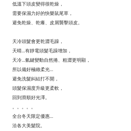
低溫下頭皮變得很乾燥，
#新產品來了...高溫炎夏，又悶又熱讓人委靡不振， 使用#新的洗髮精，淨脂勁涼...
需要保濕力好的快樂鼠尾草，
洗髮最重要的是洗頭皮, 但洗過頭,洗太乾淨是個大災難!
避免乾燥、乾癢、皮屑襲擊頭皮。
雖然都是頭皮屑, 但卻長得不一樣, 改善頭皮屑,蔫弄清楚...你的皮屑是哪一種?
天冷頭髮會更乾澀毛躁，
70%的頭皮問題是洗出來的,錯誤的洗髮精,錯誤的洗髮方式,讓頭皮失衡...
天晴...有靜電頭髮毛躁增加，
天冷...氫鍵變動自然捲、粗澀更明顯，
是什原因脂漏性皮膚炎?脂漏性皮膚炎原因很多,找出真正原因才能解決問題!
所以備好極緻柔光...
洗髮精都可以在頭皮停留嗎？停留真的沒問題嗎？
避免洗髮糾結打不開，
頭髮保濕度升級更柔軟，
你知道臉部需要保濕，但你知道頭皮也需要做好保濕嗎？
回到滑順好光澤。
頭皮水少了酒精，效果少一半？這是真的嗎？
。。。。。
全台冬天限定優惠...
夯夯...最新的育毛梳上市
洽各大美髮院。